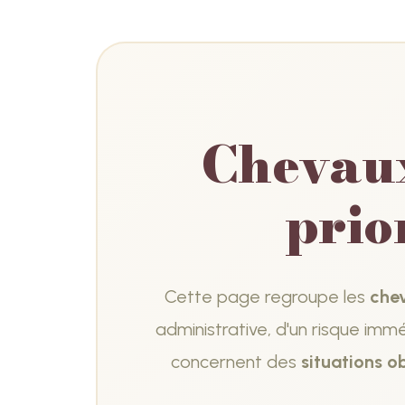
Chevaux
prio
Cette page regroupe les
chev
administrative, d'un risque imm
concernent des
situations o