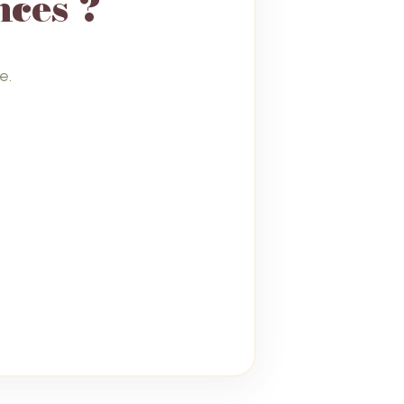
nces ?
e.