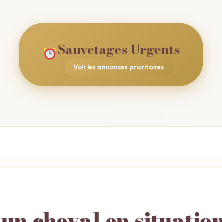
Sauvetages Urgents
Voir les annonces prioritaires
'un cheval en situatio