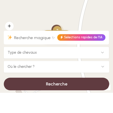
2
Show Map
Sélections rapides de l'IA
Type de chevaux
Où le chercher ?
Recherche
Leaflet
| ©
OpenStreetMap
contributors