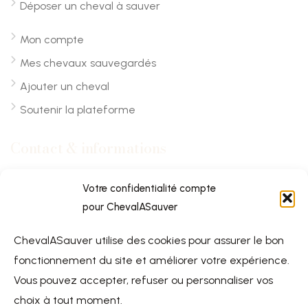
Déposer un cheval à sauver
Mon compte
Mes chevaux sauvegardés
Ajouter un cheval
Soutenir la plateforme
Contact & informations
Chevalasauver.com
Votre confidentialité compte
pour ChevalASauver
Normandie, France
ChevalASauver utilise des cookies pour assurer le bon
contact@chevalasauver.com
fonctionnement du site et améliorer votre expérience.
Communiqué de presse
Vous pouvez accepter, refuser ou personnaliser vos
choix à tout moment.