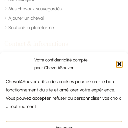
Mes chevaux sauvegardés
Ajouter un cheval
Soutenir la plateforme
Contact & informations
Chevalasauver.com
Votre confidentialité compte
pour ChevalASauver
Normandie, France
ChevalASauver utilise des cookies pour assurer le bon
contact@chevalasauver.com
fonctionnement du site et améliorer votre expérience.
Communiqué de presse
Vous pouvez accepter, refuser ou personnaliser vos choix
×
à tout moment.
COQUINOU
Salut !
Ensemble, on sauve des
chevaux.
Explore le site
et trouve ton futur
Accepter
© 2026
compagnon !