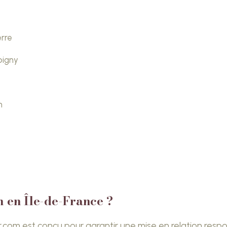
rre
bigny
n
 en Île-de-France ?
com est conçu pour garantir une mise en relation respo