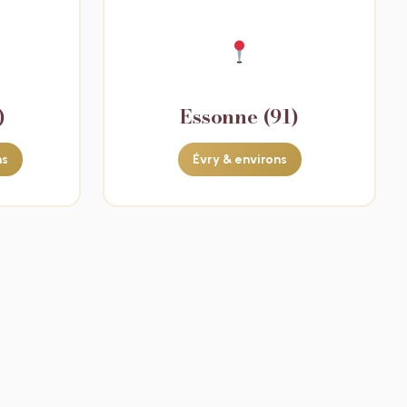
)
Essonne (91)
ns
Évry & environs