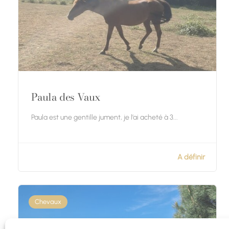
Paula des Vaux
Paula est une gentille jument, je l’ai acheté à 3...
A définir
Chevaux