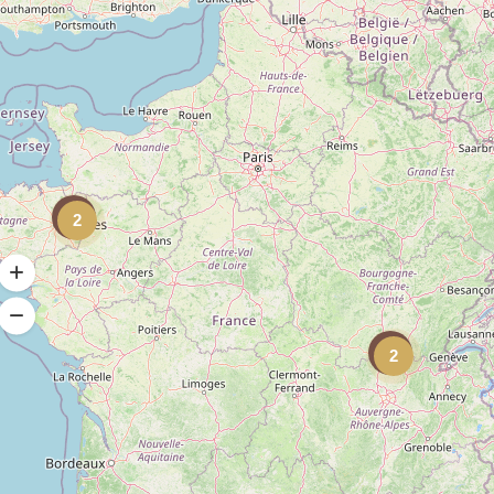
2
2
it