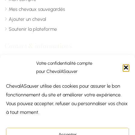
Mes chevaux sauvegardés
Ajouter un cheval
Soutenir la plateforme
Contact & informations
Chevalasauver.com
Votre confidentialité compte
pour ChevalASauver
Normandie, France
ChevalASauver utilise des cookies pour assurer le bon
contact@chevalasauver.com
fonctionnement du site et améliorer votre expérience.
Communiqué de presse
Vous pouvez accepter, refuser ou personnaliser vos choix
à tout moment.
Accepter
© 2026