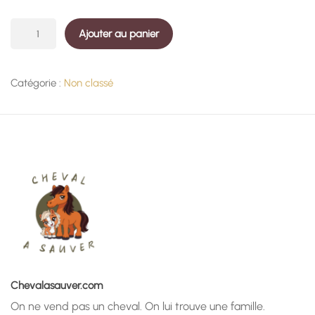
quantité
Ajouter au panier
de
Matching
Catégorie :
Non classé
premium
illimité
Chevalasauver.com
On ne vend pas un cheval. On lui trouve une famille.