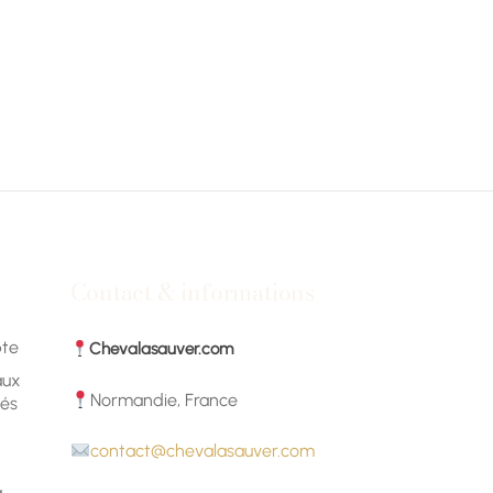
Contact & informations
te
Chevalasauver.com
aux
Normandie, France
és
n
contact@chevalasauver.com
a