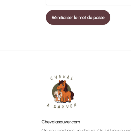
Chevalasauver.com
On ne vend pas un cheval. On lui trouve une