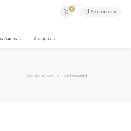
0
Se connecter
essources
À propos
Cheval à sauver
Lost Password