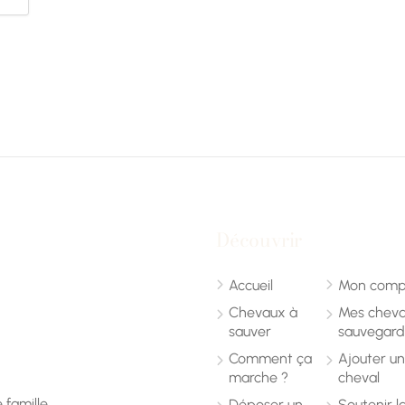
Découvrir
Accueil
Mon comp
Chevaux à
Mes chev
sauver
sauvegard
Comment ça
Ajouter u
marche ?
cheval
 famille.
Déposer un
Soutenir l