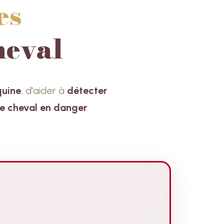
es
heval
quine
, d'aider à
détecter
le cheval en danger
.