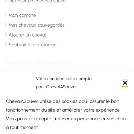
Déposer un cheval à sauver
Mon compte
Mes chevaux sauvegardés
Ajouter un cheval
Soutenir la plateforme
Contact & informations
Chevalasauver.com
Votre confidentialité compte
pour ChevalASauver
Normandie, France
ChevalASauver utilise des cookies pour assurer le bon
contact@chevalasauver.com
fonctionnement du site et améliorer votre expérience.
Communiqué de presse
Vous pouvez accepter, refuser ou personnaliser vos choix
à tout moment.