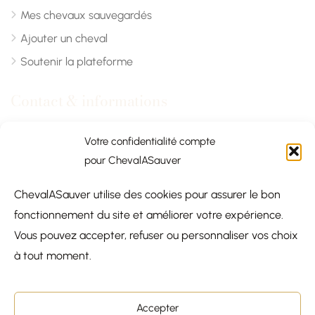
Mes chevaux sauvegardés
Ajouter un cheval
Soutenir la plateforme
Contact & informations
Chevalasauver.com
Votre confidentialité compte
pour ChevalASauver
Normandie, France
ChevalASauver utilise des cookies pour assurer le bon
contact@chevalasauver.com
fonctionnement du site et améliorer votre expérience.
Communiqué de presse
Vous pouvez accepter, refuser ou personnaliser vos choix
à tout moment.
Accepter
© 2026