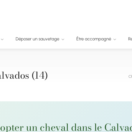
Déposer un sauvetage
Être accompagné
R
lvados (14)
C
opter un cheval dans le Calva