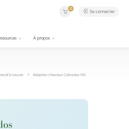
0
Se connecter
essources
À propos
heval à sauver
Adoption chevaux Calvados (14)
dos