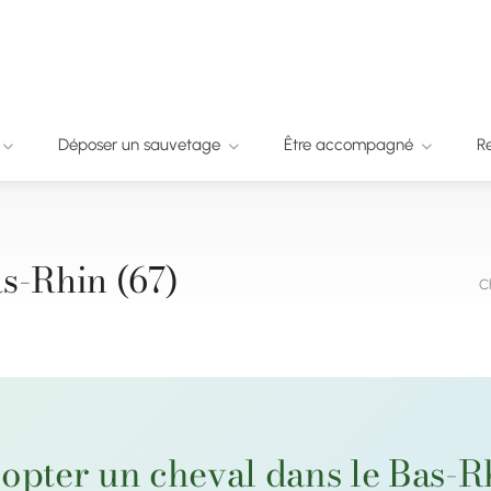
Déposer un sauvetage
Être accompagné
R
s-Rhin (67)
C
opter un cheval dans le Bas-R