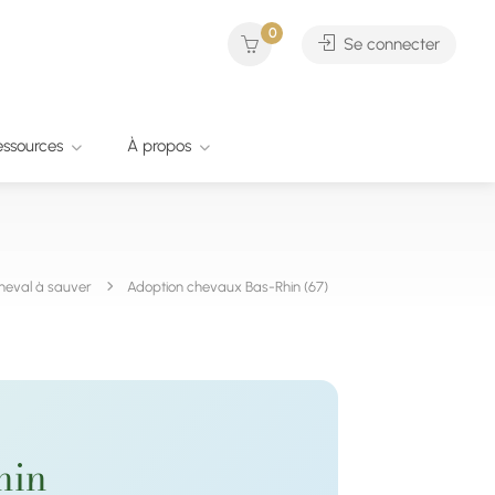
0
Se connecter
essources
À propos
heval à sauver
Adoption chevaux Bas-Rhin (67)
hin