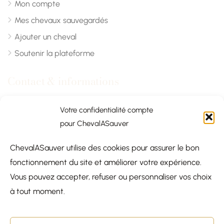
Mon compte
Mes chevaux sauvegardés
Ajouter un cheval
Soutenir la plateforme
Contact & informations
Chevalasauver.com
Votre confidentialité compte
pour ChevalASauver
Normandie, France
ChevalASauver utilise des cookies pour assurer le bon
contact@chevalasauver.com
fonctionnement du site et améliorer votre expérience.
Communiqué de presse
Vous pouvez accepter, refuser ou personnaliser vos choix
×
à tout moment.
COQUINOU
Salut !
Ensemble, on sauve des
chevaux.
Explore le site
et trouve ton futur