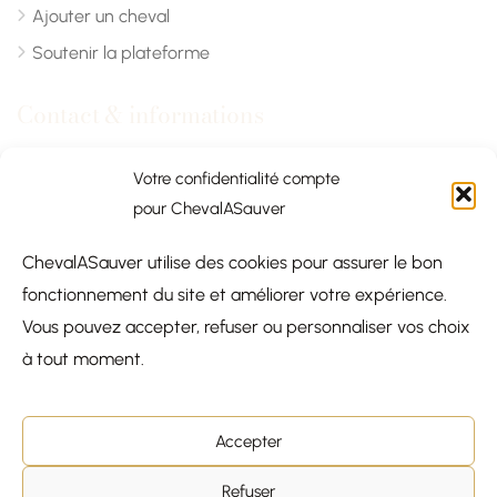
Ajouter un cheval
Soutenir la plateforme
Contact & informations
Chevalasauver.com
Votre confidentialité compte
pour ChevalASauver
Normandie, France
ChevalASauver utilise des cookies pour assurer le bon
contact@chevalasauver.com
fonctionnement du site et améliorer votre expérience.
Communiqué de presse
Vous pouvez accepter, refuser ou personnaliser vos choix
à tout moment.
Accepter
© 2026
Chevalasauver.com —
×
Refuser
COQUINOU