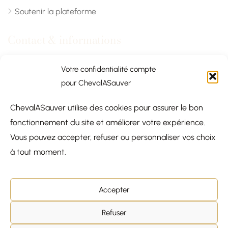
Soutenir la plateforme
Contact & informations
Chevalasauver.com
Votre confidentialité compte
pour ChevalASauver
Normandie, France
ChevalASauver utilise des cookies pour assurer le bon
contact@chevalasauver.com
fonctionnement du site et améliorer votre expérience.
Communiqué de presse
Vous pouvez accepter, refuser ou personnaliser vos choix
à tout moment.
Accepter
© 2026
Chevalasauver.com —
Refuser
Tous droits réservés –