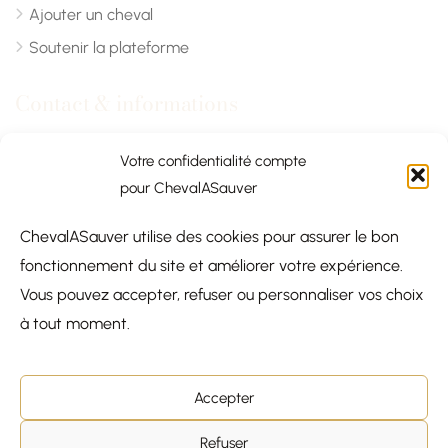
Ajouter un cheval
Soutenir la plateforme
Contact & informations
Chevalasauver.com
Votre confidentialité compte
pour ChevalASauver
Normandie, France
ChevalASauver utilise des cookies pour assurer le bon
contact@chevalasauver.com
fonctionnement du site et améliorer votre expérience.
Communiqué de presse
Vous pouvez accepter, refuser ou personnaliser vos choix
à tout moment.
Accepter
© 2026
Chevalasauver.com —
×
Refuser
COQUINOU