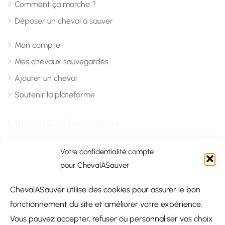
Comment ça marche ?
Déposer un cheval à sauver
Mon compte
Mes chevaux sauvegardés
Ajouter un cheval
Soutenir la plateforme
Contact & informations
Chevalasauver.com
Votre confidentialité compte
pour ChevalASauver
Normandie, France
ChevalASauver utilise des cookies pour assurer le bon
contact@chevalasauver.com
fonctionnement du site et améliorer votre expérience.
Communiqué de presse
Vous pouvez accepter, refuser ou personnaliser vos choix