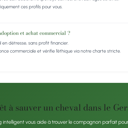
ifiquement ces profils pour vous.
 adoption et achat commercial ?
l en détresse, sans profit financier.
e commerciale et vérifie l’éthique via notre charte stricte.
êt à sauver un cheval dans le Ger
 intelligent vous aide à trouver le compagnon parfait pour 