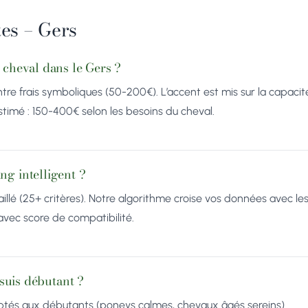
es – Gers
 cheval dans le Gers ?
tre frais symboliques (50-200€). L’accent est mis sur la capacité
timé : 150-400€ selon les besoins du cheval.
g intelligent ?
llé (25+ critères). Notre algorithme croise vos données avec le
avec score de compatibilité.
 suis débutant ?
tés aux débutants (poneys calmes, chevaux âgés sereins).