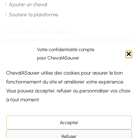
Ajouter un cheval
Soutenir la plateforme
Contact & informations
Chevalasauver.com
Votre confidentialité compte
pour ChevalASauver
Normandie, France
ChevalASauver utilise des cookies pour assurer le bon
contact@chevalasauver.com
fonctionnement du site et améliorer votre expérience.
Communiqué de presse
Vous pouvez accepter, refuser ou personnaliser vos choix
à tout moment.
Accepter
© 2026
Chevalasauver.com —
×
Refuser
COQUINOU